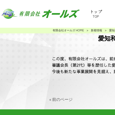
トップ
TOP
有限会社オールズ HOME
>
新着情報
>
愛知
愛知
この度、有限会社オールズは、前
審議会長（第2代）等を歴任した
今後も新たな事業展開を見据え、
« 前のページ